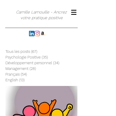
Camille Lamouille - Ancrez
votre pratique positive
Tous les posts
(67)
67 posts
Psychologie Positive
(35)
35 posts
Développement personnel
(34)
34 posts
Management
(28)
28 posts
Français
(54)
54 posts
English
(13)
13 posts