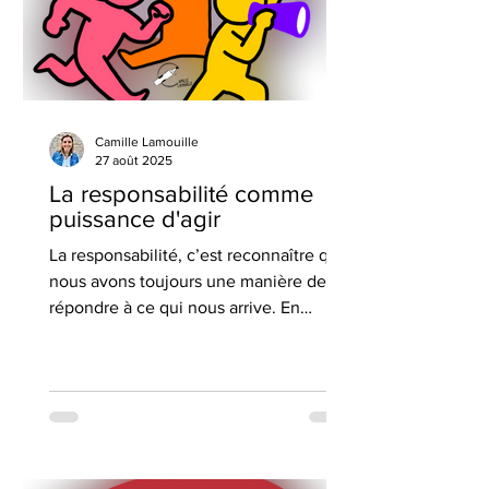
Camille Lamouille
27 août 2025
La responsabilité comme
puissance d'agir
La responsabilité, c’est reconnaître que
nous avons toujours une manière de
répondre à ce qui nous arrive. En
psychologie positive, cela renvoie au
locus de contrôle interne et à l’agency :
la conviction que nos actions comptent
et influencent notre vie. Oser dire « je
», poser ses besoins, assumer ses
émotions, c’est passer de « je subis » à