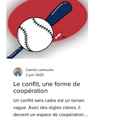
« je réponds ». La responsabilité
devient ainsi une véritable puissance
d’agir, dans nos vies comme en
entreprise.
Camille Lamouille
2 juin 2025
Le conflit, une forme de
coopération
Un conflit sans cadre est un terrain
vague. Avec des règles claires, il
devient un espace de coopération.
Encadrer le conflit, c’est le transformer
en levier collectif. Comme au baseball,