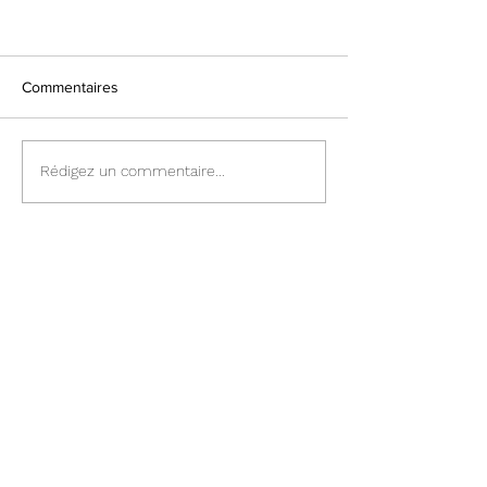
Commentaires
Rédigez un commentaire...
Le Growth Mindset : Comment nos
croyances peuvent saboter ou
encourager notre réussite