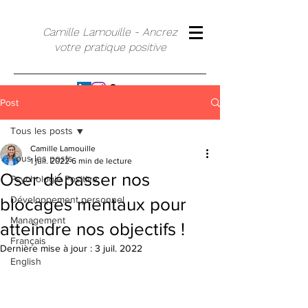
Camille Lamouille - Ancrez
votre pratique positive
Post
Tous les posts
Camille Lamouille
Tous les posts
1 juil. 2022
6 min de lecture
Oser dépasser nos
Psychologie Positive
Développement personnel
blocages mentaux pour
Management
atteindre nos objectifs !
Français
Dernière mise à jour :
3 juil. 2022
English