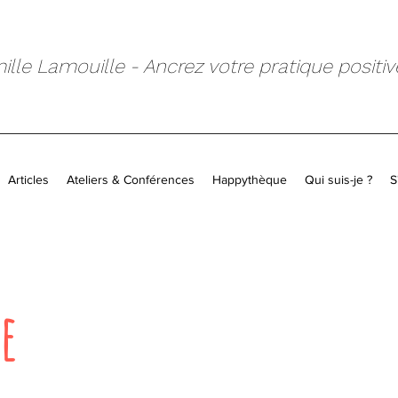
lle Lamouille - Ancrez votre pratique positiv
Articles
Ateliers & Conférences
Happythèque
Qui suis-je ?
S
e