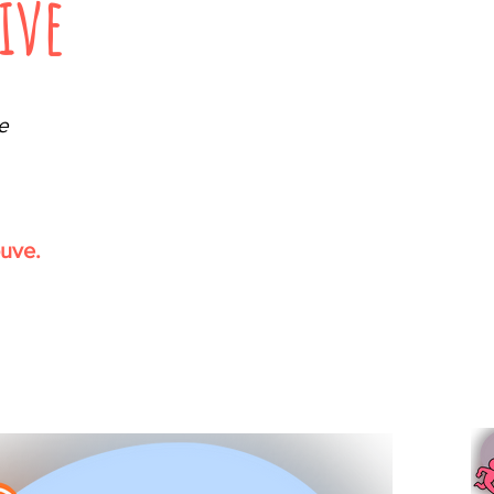
ive
e
!
ouve.