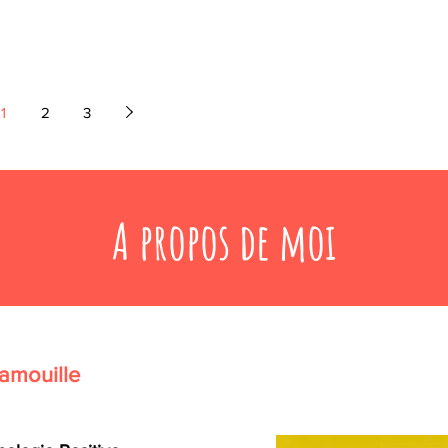
1
2
3
A propos de moi
amouille