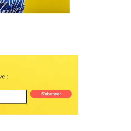
ve :
S'abonner