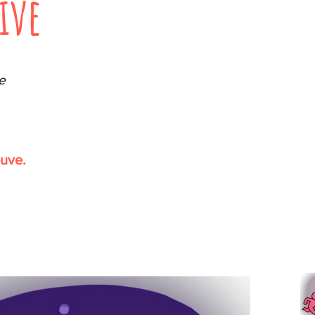
ive
e
!
ouve.