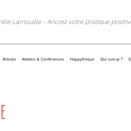
lle Lamouille - Ancrez votre pratique positiv
Articles
Ateliers & Conférences
Happythèque
Qui suis-je ?
S
e