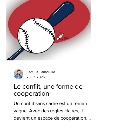
« je réponds ». La responsabilité
devient ainsi une véritable puissance
d’agir, dans nos vies comme en
entreprise.
Camille Lamouille
2 juin 2025
Le conflit, une forme de
coopération
Un conflit sans cadre est un terrain
vague. Avec des règles claires, il
devient un espace de coopération.
Encadrer le conflit, c’est le transformer
en levier collectif. Comme au baseball,