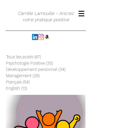
Camille Lamouille - Ancrez
votre pratique positive
Tous les posts
(67)
67 posts
Psychologie Positive
(35)
35 posts
Développement personnel
(34)
34 posts
Management
(28)
28 posts
Français
(54)
54 posts
English
(13)
13 posts