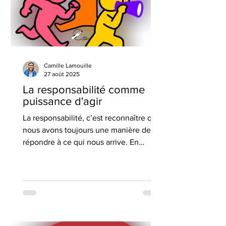
Camille Lamouille
27 août 2025
La responsabilité comme
puissance d'agir
La responsabilité, c’est reconnaître que
nous avons toujours une manière de
répondre à ce qui nous arrive. En
psychologie positive, cela renvoie au
locus de contrôle interne et à l’agency :
la conviction que nos actions comptent
et influencent notre vie. Oser dire « je
», poser ses besoins, assumer ses
émotions, c’est passer de « je subis » à