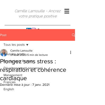
Camille Lamouille - Ancrez
votre pratique positive
Post
Tous les posts
Camille Lamouille
Tous les posts
31 août 2020
5 min de lecture
Plongez sans stress :
Psychologie Positive
Développement personnel
respiration et cohérence
Management
cardiaque
Français
Dernière mise à jour :
7 janv. 2021
English