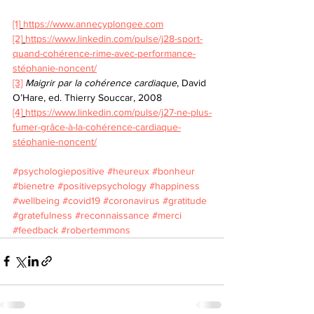
[1]
https://www.annecyplongee.com
[2]
https://www.linkedin.com/pulse/j28-sport-
quand-cohérence-rime-avec-performance-
stéphanie-noncent/
[3]
Maigrir par la cohérence cardiaque
, David 
O’Hare, ed. Thierry Souccar, 2008
[4]
https://www.linkedin.com/pulse/j27-ne-plus-
fumer-grâce-à-la-cohérence-cardiaque-
stéphanie-noncent/
#psychologiepositive
#heureux
#bonheur
#bienetre
#positivepsychology
#happiness
#wellbeing
#covid19
#coronavirus
#gratitude
#gratefulness
#reconnaissance
#merci
#feedback
#robertemmons