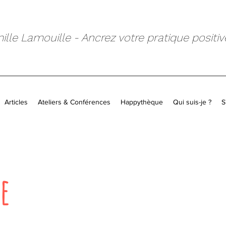
lle Lamouille - Ancrez votre pratique positiv
Articles
Ateliers & Conférences
Happythèque
Qui suis-je ?
S
e