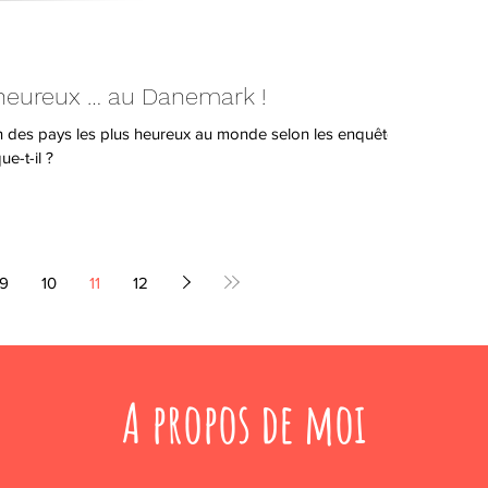
e heureux … au Danemark !
 des pays les plus heureux au monde selon les enquêtes
e-t-il ?
9
10
11
12
A propos de moi