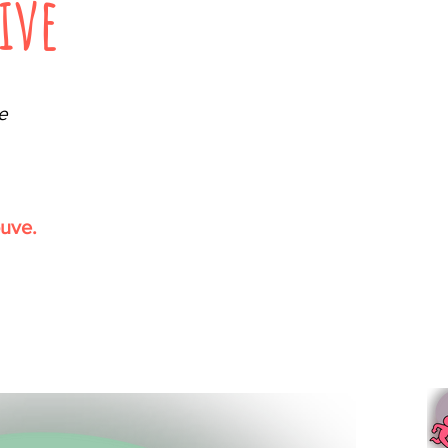
ive
e
!
ouve.