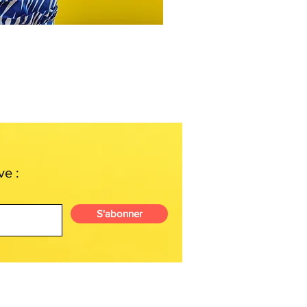
ve :
S'abonner